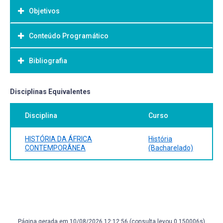
Objetivos
Conteúdo Programático
Objetivo Geral:
Bibliografia
Bibliografia Básica:
Disciplinas Equivalentes
Disciplina
Curso
HISTÓRIA DA ÁFRICA
História
CONTEMPORÂNEA
(Bacharelado)
Página gerada em 10/08/2026 12:12:56 (consulta levou 0.150006s)