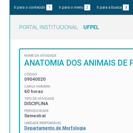
Ir para o conteúdo
1
Ir para o menu
2
Ir para a busca
3
PORTAL INSTITUCIONAL
UFPEL
NOME DA ATIVIDADE
ANATOMIA DOS ANIMAIS DE 
CÓDIGO
09040020
CARGA HORÁRIA
60 horas
TIPO DE ATIVIDADE
DISCIPLINA
PERIODICIDADE
Semestral
UNIDADE RESPONSÁVEL
Departamento de Morfologia