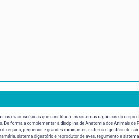
micas macroscópicas que constituem os sistemas orgânicos do corpo da
aves. De forma a complementar a disciplina de Anatomia dos Animais de
o do eqüino, pequenos e grandes ruminantes; sistema digestório de suín
la mamária, sistema digestório e reprodutor de aves, tegumento e sistem