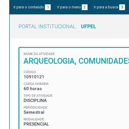
Ir para o conteúdo
1
Ir para o menu
2
Ir para a busca
3
PORTAL INSTITUCIONAL
UFPEL
NOME DA ATIVIDADE
ARQUEOLOGIA, COMUNIDADE
CÓDIGO
10910121
CARGA HORÁRIA
60 horas
TIPO DE ATIVIDADE
DISCIPLINA
PERIODICIDADE
Semestral
MODALIDADE
PRESENCIAL