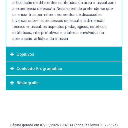
articulação de diferentes conteúdos da área musical com
a experiência de escuta. Nesse sentido pretende-se que
os encontros permitam momentos de discussões
diversas sobre os processos de escuta, a dimensão
técnico-musical, os aspectos pedagógicos, estéticos,
estilísticos, interpretativos e criativos envolvidos na
apreciação. artística da música.
Objetivos
Conteúdo Programático
Objetivo Geral:
GERAL:
Bibliografia
Realizar encontros regulares para seções de apreciação
musical, observando aspectos técnicos, estéticos e
pedagógicos dos processos de escuta.
Bibliografia Básica:
CHUEKE, Zélia (Org.). Leitura, escuta e interpretação.
ESPECÍFICOS:
Curitiba: Ed. UFPR, 2013. 236 p (Pesquisa; 230). ISBN
1 - Promover a compreensão acerca de diferentes
9788565888363.
aspectos da música;
Página gerada em 07/08/2026 19:48:41 (consulta levou 0.079552s)
SCHAFER, Murray. O ouvido pensante. São Paulo: UNESP,