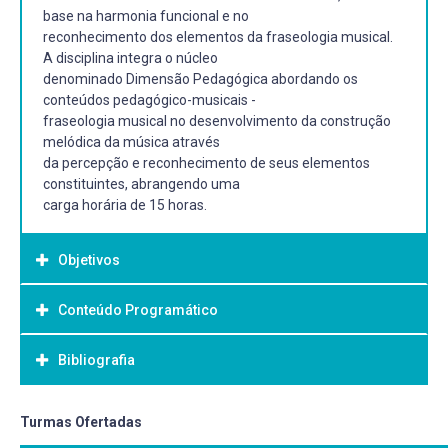
base na harmonia funcional e no
reconhecimento dos elementos da fraseologia musical.
A disciplina integra o núcleo
denominado Dimensão Pedagógica abordando os
conteúdos pedagógico-musicais -
fraseologia musical no desenvolvimento da construção
melódica da música através
da percepção e reconhecimento de seus elementos
constituintes, abrangendo uma
carga horária de 15 horas.
Objetivos
Conteúdo Programático
Objetivo Geral:
OBJETIVO GERAL
Bibliografia
Dar continuidade em propiciar o desenvolvimento da
compreensão de texto musical
erudito e popular por meio da percepção e do
Bibliografia Básica:
Turmas Ofertadas
reconhecimento (análise) dos