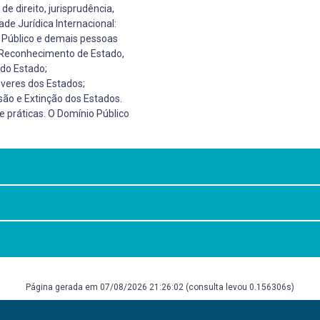
de direito, jurisprudência,
ade Jurídica Internacional:
al Público e demais pessoas
o: Reconhecimento de Estado,
 do Estado;
everes dos Estados;
são e Extinção dos Estados.
 e práticas. O Domínio Público
almente, as categorias
a o estudo e a aplicação
z de refletir, lógica e
 articular os conteúdos por
Página gerada em 07/08/2026 21:26:02 (consulta levou 0.156306s)
ional Público no mundo
úblico. 15ª. Rio de Janeiro: Ed. Livraria e Editora Renovar, 2004, vols. 
oelho. 2. ed. Lisboa: Fundação Calouste Gulbenkian, 2003. MAZZUOLI, Val