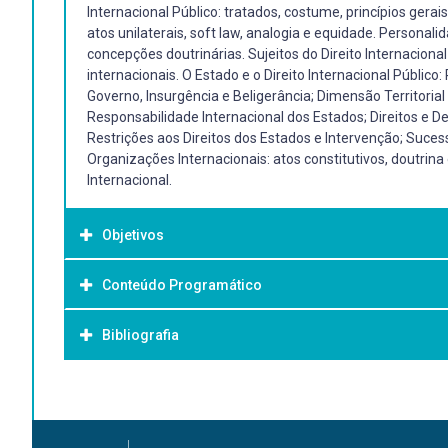
Internacional Público: tratados, costume, princípios gerais 
atos unilaterais, soft law, analogia e equidade. Personalid
concepções doutrinárias. Sujeitos do Direito Internacion
internacionais. O Estado e o Direito Internacional Públic
Governo, Insurgência e Beligerância; Dimensão Territorial
Responsabilidade Internacional dos Estados; Direitos e D
Restrições aos Direitos dos Estados e Intervenção; Suces
Organizações Internacionais: atos constitutivos, doutrina
Internacional.
Objetivos
Conteúdo Programático
Objetivo Geral:
Levar o aluno a ser capaz de operar descritiva e conceitu
Bibliografia
jurídicas, epistemológicas e filosóficas fundamentais par
prática do Direito Internacional Público, de modo a ser capa
sistematicamente, sobre os tópicos abordados, bem como
Bibliografia Básica:
meio de análises críticas da aplicação do Direito Internac
ALBUQUERQUE MELLO, Celso. Curso de Direito Internacional P
contemporâneo.
Direito Internacional Público. Tradução de Vítor Marques C