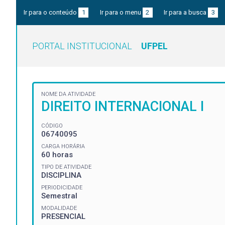
Ir para o conteúdo
1
Ir para o menu
2
Ir para a busca
3
PORTAL INSTITUCIONAL
UFPEL
NOME DA ATIVIDADE
DIREITO INTERNACIONAL I
CÓDIGO
06740095
CARGA HORÁRIA
60 horas
TIPO DE ATIVIDADE
DISCIPLINA
PERIODICIDADE
Semestral
MODALIDADE
PRESENCIAL