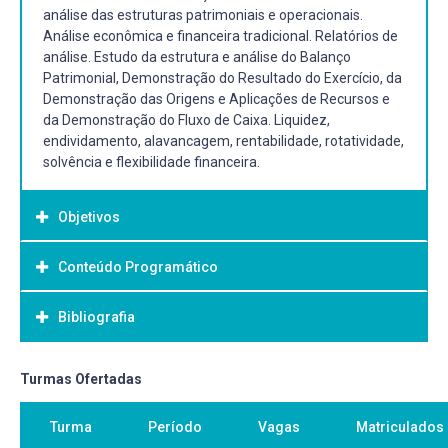
análise das estruturas patrimoniais e operacionais.
Análise econômica e financeira tradicional. Relatórios de
análise. Estudo da estrutura e análise do Balanço
Patrimonial, Demonstração do Resultado do Exercício, da
Demonstração das Origens e Aplicações de Recursos e
da Demonstração do Fluxo de Caixa. Liquidez,
endividamento, alavancagem, rentabilidade, rotatividade,
solvência e flexibilidade financeira.
Objetivos
Conteúdo Programático
Objetivo Geral:
Capacitar o aluno sobre as técnicas de análise das
Bibliografia
informações e relatórios contábeis, com fins gerenciais
em organizações privadas. Conhecer e aplicar os
conceitos de gerenciamento através de informações
Bibliografia Básica:
Turmas Ofertadas
contábeis. Apresentar os indicadores financeiros como
BORINELLI, M. L.; PIMENTEL, R. C. Contabilidade para
ferramenta para avaliação da gestão dos negócios.
Turma
Período
Vagas
Matriculados
gestores, analistas e outros profissionais: de acordo com