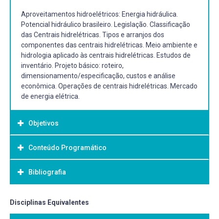
Aproveitamentos hidroelétricos: Energia hidráulica.
Potencial hidráulico brasileiro. Legislação. Classificação
das Centrais hidrelétricas. Tipos e arranjos dos
componentes das centrais hidrelétricas. Meio ambiente e
hidrologia aplicado às centrais hidrelétricas. Estudos de
inventário. Projeto básico: roteiro,
dimensionamento/especificação, custos e análise
econômica. Operações de centrais hidrelétricas. Mercado
de energia elétrica.
Objetivos
Conteúdo Programático
Objetivo Geral:
O principal objetivo da disciplina é tornar o aluno apto a
Bibliografia
desenvolver atividades de projeto e construção em
aproveitamentos hidroelétricos e apresentando os
critérios de dimensionamento, as normas vigentes e suas
Bibliografia Básica:
Disciplinas Equivalentes
tendências dentro de uma visão de que as obras devem
ELETROBRÁS. Critérios de Projeto Civil de Usinas
ser funcionais, econômicas, tecnicamente seguras e