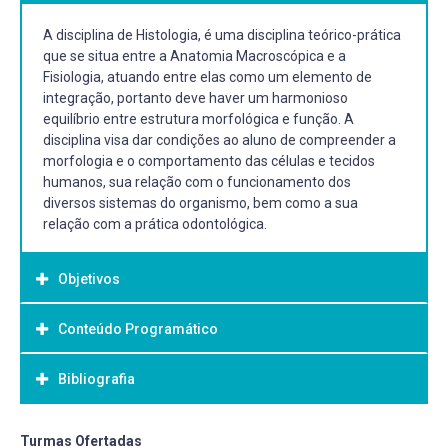
A disciplina de Histologia, é uma disciplina teórico-prática
que se situa entre a Anatomia Macroscópica e a
Fisiologia, atuando entre elas como um elemento de
integração, portanto deve haver um harmonioso
equilíbrio entre estrutura morfológica e função. A
disciplina visa dar condições ao aluno de compreender a
morfologia e o comportamento das células e tecidos
humanos, sua relação com o funcionamento dos
diversos sistemas do organismo, bem como a sua
relação com a prática odontológica.
Objetivos
Conteúdo Programático
Objetivo Geral:
Objetivo Geral:
Bibliografia
1. Introdução a Histologia: Microscopia, técnicas
histológicas utilizadas em Odontologia. 2. Tecido epitelial:
Proporcionar aos alunos conhecimentos que permitam
Características gerais dos epitélios de revestimento e
compreender a constituição e o funcionamento das
Bibliografia Básica:
Turmas Ofertadas
glandular, Polaridade da célula, Classificação dos epitélios,