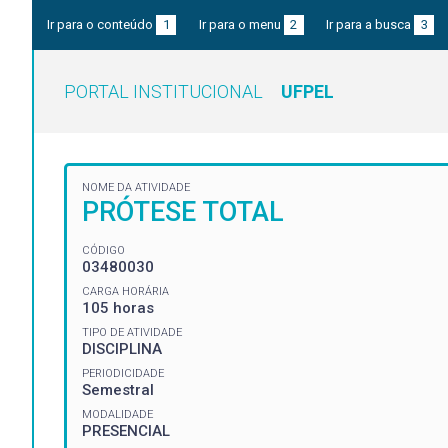
Ir para o conteúdo
1
Ir para o menu
2
Ir para a busca
3
PORTAL INSTITUCIONAL
UFPEL
NOME DA ATIVIDADE
PRÓTESE TOTAL
CÓDIGO
03480030
CARGA HORÁRIA
105 horas
TIPO DE ATIVIDADE
DISCIPLINA
PERIODICIDADE
Semestral
MODALIDADE
PRESENCIAL