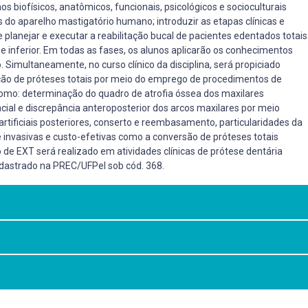
s biofísicos, anatômicos, funcionais, psicológicos e socioculturais
s do aparelho mastigatório humano; introduzir as etapas clínicas e
 planejar e executar a reabilitação bucal de pacientes edentados totais
 e inferior. Em todas as fases, os alunos aplicarão os conhecimentos
o. Simultaneamente, no curso clínico da disciplina, será propiciado
cção de próteses totais por meio do emprego de procedimentos de
como: determinação do quadro de atrofia óssea dos maxilares
facial e discrepância anteroposterior dos arcos maxilares por meio
 artificiais posteriores, conserto e reembasamento, particularidades da
 invasivas e custo-efetivas como a conversão de próteses totais
 de EXT será realizado em atividades clínicas de prótese dentária
adastrado na PREC/UFPel sob cód. 368.
sdentado total:
to e treinamento adequado para o diagnóstico, planejamento,
dentárias. Epidemiologia do Edentulismo: uso e necessidade de próteses
dade protética em pacientes desdentados totais, capacitando-os para
eabsorção óssea maxilar e mandibular. Modificações ósseas, musculares