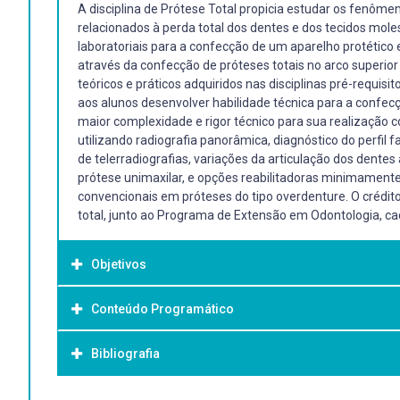
A disciplina de Prótese Total propicia estudar os fenômeno
relacionados à perda total dos dentes e dos tecidos mole
laboratoriais para a confecção de um aparelho protético e
através da confecção de próteses totais no arco superior
teóricos e práticos adquiridos nas disciplinas pré-requisit
aos alunos desenvolver habilidade técnica para a confe
maior complexidade e rigor técnico para sua realização 
utilizando radiografia panorâmica, diagnóstico do perfil 
de telerradiografias, variações da articulação dos dentes
prótese unimaxilar, e opções reabilitadoras minimamente
convencionais em próteses do tipo overdenture. O crédito
total, junto ao Programa de Extensão em Odontologia, c
Objetivos
Conteúdo Programático
Objetivo Geral:
Objetivo Geral:
Bibliografia
1.Introdução à Prótese Total. Anatomia e Fisiologia do de
A disciplina se propõe a oferecer aos alunos conhecimen
Definição de prótese total. Principais causas de perdas 
desenvolvimento e confecção de restaurações com finali
totais no Brasil. Anatomia Paraprotética. Processo de r