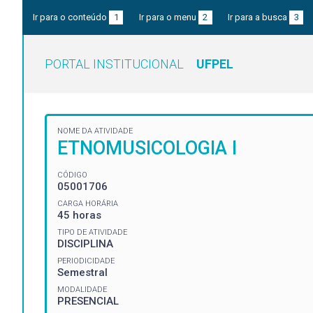
Ir para o conteúdo
1
Ir para o menu
2
Ir para a busca
3
PORTAL INSTITUCIONAL
UFPEL
NOME DA ATIVIDADE
ETNOMUSICOLOGIA I
CÓDIGO
05001706
CARGA HORÁRIA
45 horas
TIPO DE ATIVIDADE
DISCIPLINA
PERIODICIDADE
Semestral
MODALIDADE
PRESENCIAL