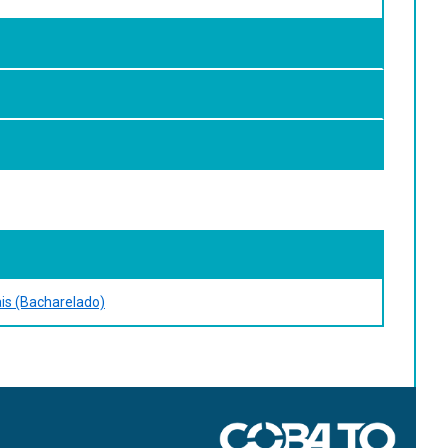
como disciplina acadêmica.
ais (Bacharelado)
celona, n. 6, 2002. Disponível em:
Acesso em 29 de ago.
ico, n. 89, junio 2006. Disponível em: