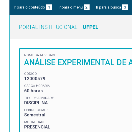
Ir para o conteúdo
1
Ir para o menu
2
Ir para a busca
3
PORTAL INSTITUCIONAL
UFPEL
NOME DA ATIVIDADE
ANÁLISE EXPERIMENTAL DE 
CÓDIGO
12000579
CARGA HORÁRIA
60 horas
TIPO DE ATIVIDADE
DISCIPLINA
PERIODICIDADE
Semestral
MODALIDADE
PRESENCIAL