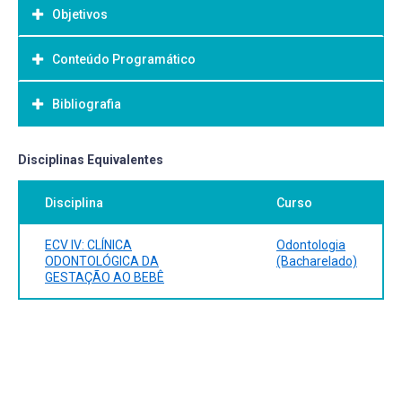
Objetivos
Conteúdo Programático
Objetivo Geral:
Bibliografia
Bibliografia Básica:
Disciplinas Equivalentes
Disciplina
Curso
ECV IV: CLÍNICA
Odontologia
ODONTOLÓGICA DA
(Bacharelado)
GESTAÇÃO AO BEBÊ