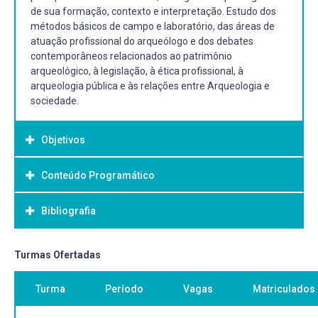
de sua formação, contexto e interpretação. Estudo dos
métodos básicos de campo e laboratório, das áreas de
atuação profissional do arqueólogo e dos debates
contemporâneos relacionados ao patrimônio
arqueológico, à legislação, à ética profissional, à
arqueologia pública e às relações entre Arqueologia e
sociedade.
Objetivos
Conteúdo Programático
Objetivo Geral:
Geral:
Bibliografia
Proporcionar aos estudantes uma compreensão
introdutória dos fundamentos da Arqueologia.
Bibliografia Básica:
Turmas Ofertadas
Específico:
FUNARI, Pedro Paulo A. Arqueologia. 1988. (Cap. 2: O que
Ao longo da disciplina, pretende-se capacitar os
Turma
Período
Vagas
Matriculados
é a Arqueologia. pg.9 -24; Cap. 3: Como raciocina o
estudantes a compreender a Arqueologia como ciência e
Arqueólogo; pg. 26-37).
seu objeto de estudo; reconhecer o processo de