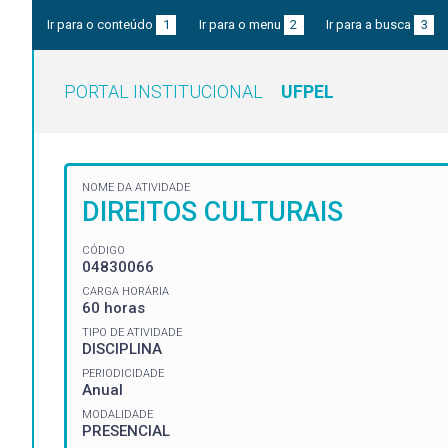
Ir para o conteúdo
1
Ir para o menu
2
Ir para a busca
3
PORTAL INSTITUCIONAL
UFPEL
NOME DA ATIVIDADE
DIREITOS CULTURAIS
CÓDIGO
04830066
CARGA HORÁRIA
60 horas
TIPO DE ATIVIDADE
DISCIPLINA
PERIODICIDADE
Anual
MODALIDADE
PRESENCIAL