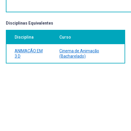
3-D animation: the Aardman book of filmmaking. New
York: Abrams, 2004. 224 p. Número de chamada:
778.5347 L866c (BCS) (BCS: 2 exemplares)
SPRINGERLINK (ONLINE SERVICE). Data-Driven 3D Facial
Disciplinas Equivalentes
Animation. 1st ed. 2008. VIII, 296 p ISBN 9781846289071.
(ebook – disponível via pergamum UFPel)
Disciplina
Curso
ANIMAÇÃO EM
Cinema de Animação
3 D
(Bacharelado)