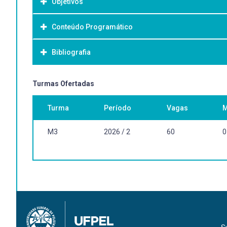
Objetivos
Conteúdo Programático
Objetivo Geral:
Bibliografia
Bibliografia Básica:
Turmas Ofertadas
Turma
Período
Vagas
M
M3
2026 / 2
60
0