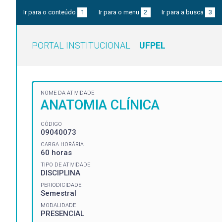
Ir para o conteúdo
1
Ir para o menu
2
Ir para a busca
3
PORTAL INSTITUCIONAL
UFPEL
NOME DA ATIVIDADE
ANATOMIA CLÍNICA
CÓDIGO
09040073
CARGA HORÁRIA
60 horas
TIPO DE ATIVIDADE
DISCIPLINA
PERIODICIDADE
Semestral
MODALIDADE
PRESENCIAL