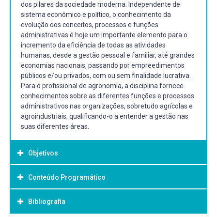
dos pilares da sociedade moderna. Independente de
sistema econômico e político, o conhecimento da
evolução dos conceitos, processos e funções
administrativas é hoje um importante elemento para o
incremento da eficiência de todas as atividades
humanas, desde a gestão pessoal e familiar, até grandes
economias nacionais, passando por empreedimentos
públicos e/ou privados, com ou sem finalidade lucrativa.
Para o profissional de agronomia, a disciplina fornece
conhecimentos sobre as diferentes funções e processos
administrativos nas organizações, sobretudo agrícolas e
agroindustriais, qualificando-o a entender a gestão nas
suas diferentes áreas.
Objetivos
Conteúdo Programático
Objetivo Geral:
Apresentar e discutir os conteúdos relacionados a área da
Bibliografia
1. Histórico e Evolução da Ciência Administrativa
administração de forma a melhor qualificar os alunos
a. A Importância da Administração