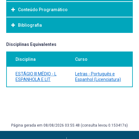
Conteúdo Programático
Objetivo Geral:
Bibliografia
Bibliografia Básica:
Disciplinas Equivalentes
Disciplina
Curso
ESTÁGIO III MÉDIO - L
Letras - Português e
ESPANHOLA E LIT
Espanhol (Licenciatura)
Página gerada em 08/08/2026 03:55:48 (consulta levou 0.153417s)