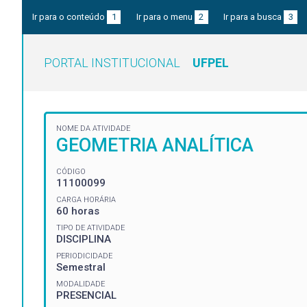
Ir para o conteúdo
1
Ir para o menu
2
Ir para a busca
3
PORTAL INSTITUCIONAL
UFPEL
NOME DA ATIVIDADE
GEOMETRIA ANALÍTICA
CÓDIGO
11100099
CARGA HORÁRIA
60 horas
TIPO DE ATIVIDADE
DISCIPLINA
PERIODICIDADE
Semestral
MODALIDADE
PRESENCIAL