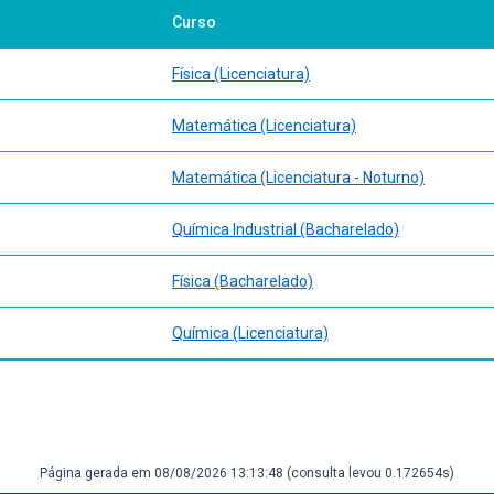
Curso
ção cartesiana;
Física (Licenciatura)
etas, reta paralela a uma reta por um ponto dado, reta por dois pontos d
as retas, área do triângulo, área do paralelogramo, condição de alinham
Matemática (Licenciatura)
Noção de Programação Linear);
Matemática (Licenciatura - Noturno)
Química Industrial (Bacharelado)
Física (Bacharelado)
Química (Licenciatura)
ção às cônicas.
Página gerada em 08/08/2026 13:13:48 (consulta levou 0.172654s)