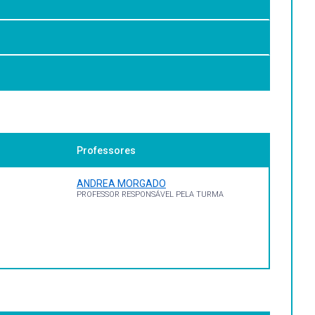
coordenadas cartesianas, lugares geométricos e
Professores
ANDREA MORGADO
PROFESSOR RESPONSÁVEL PELA TURMA
lo: Blucher, 2019. ISBN 9788521214090. E-book.
metriaanalitica.com.br/copia-indice1 . Acesso em: 12 out.
.br/copia-av . Acesso em: 12 out. 2023.