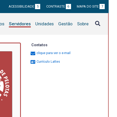
ACESSIBILIDADE
5
CONTRASTE
6
MAPA DO SITE
7
tos
Servidores
Unidades
Gestão
Sobre
Contatos
clique para ver o e-mail
Currículo Lattes