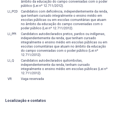
âmbito da educação do campo conveniadas com o poder
- Utilizar recursos de informática, inclusive uma
público (Lei nº 12.711/2012).
linguagem de programação científica e noções de
LI_PCD
Candidatos com deficiência, independentemente da renda,
interligação do computador como mundo físico externo,
que tenham cursado integralmente o ensino médio em
para a realização de experimentos, projetos e obras;
escolas públicas ou em escolas comunitárias que atuam
no âmbito da educação do campo conveniadas com o
poder público (Lei nº 12.711/2012).
- Reconhecer as ferramentas de Geoprocessamento
como um produto histórico e cultural, reconhecer suas
LI_PPI
Candidatos autodeclarados pretos, pardos ou indígenas,
independentemente da renda, que tenham cursado
relações com outras áreas de saber e de fazer e com as
integralmente o ensino médio em escolas públicas ou em
instâncias sociais, passadas e contemporâneas;
escolas comunitárias que atuam no âmbito da educação
do campo conveniadas com o poder público (Lei nº
- Realizar pesquisa básica ou aplicada, como
12.711/2012).
complemento das atividades de outras áreas do
LI_Q
Candidatos autodeclarados quilombolas,
independentemente da renda, tenham cursado
conhecimento, assim como disseminar o saber científico
integralmente o ensino médio em escolas públicas (Lei nº
e técnico, seja através da atuação como aluno em cursos
12.711/2012).
de mestrado e doutorado, da atuação no ensino formal
VR
Vaga reservada
de nível superior, e/ou através da divulgação científica dos
resultados de pesquisas aplicadas.
Localização e contatos