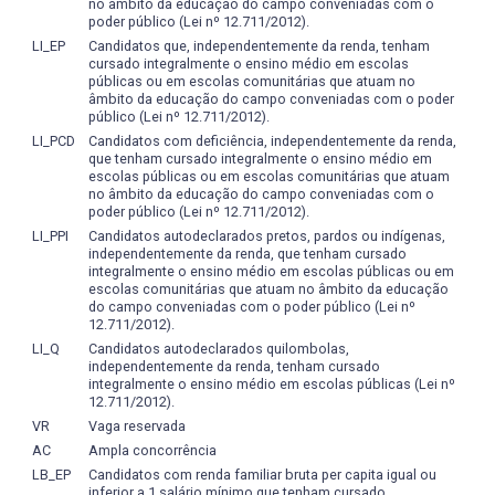
no âmbito da educação do campo conveniadas com o
poder público (Lei nº 12.711/2012).
- Identificar os diferentes sistemas de sensores remotos,
LI_EP
Candidatos que, independentemente da renda, tenham
seus produtos, suas técnicas de tratamento e análise de
cursado integralmente o ensino médio em escolas
dados.
públicas ou em escolas comunitárias que atuam no
âmbito da educação do campo conveniadas com o poder
- Selecionar material, identificar e interpretar alvos e
público (Lei nº 12.711/2012).
extrair informações, aplicáveis em sistemas de
LI_PCD
Candidatos com deficiência, independentemente da renda,
informações geográficas e cadastros multifinalitários,
que tenham cursado integralmente o ensino médio em
escolas públicas ou em escolas comunitárias que atuam
através de equipamentos e métodos adequados.
no âmbito da educação do campo conveniadas com o
poder público (Lei nº 12.711/2012).
- Utilizar ferramentas computacionais de fotogrametria
LI_PPI
Candidatos autodeclarados pretos, pardos ou indígenas,
digital para geração de mapas e modelos de elevação do
independentemente da renda, que tenham cursado
terreno.
integralmente o ensino médio em escolas públicas ou em
escolas comunitárias que atuam no âmbito da educação
- Elaborar e aplicar projetos técnico-científicos em suas
do campo conveniadas com o poder público (Lei nº
12.711/2012).
áreas de atuação da Geomática e do Geoprocessamento.
LI_Q
Candidatos autodeclarados quilombolas,
independentemente da renda, tenham cursado
- Capturar, armazenar, tratar e planejar a apresentação
integralmente o ensino médio em escolas públicas (Lei nº
de dados georreferenciados na elaboração de mapas,
12.711/2012).
utilizando técnicas, aplicativos e equipamentos
VR
Vaga reservada
computacionais.
AC
Ampla concorrência
LB_EP
Candidatos com renda familiar bruta per capita igual ou
Habilidades
inferior a 1 salário mínimo que tenham cursado