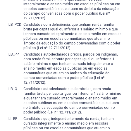
integralmente o ensino médio em escolas públicas ou em
- Utilizar a Física, a Matemática, a Geologia, a Geografia e
escolas comunitárias que atuam no âmbito da educação
a Computação como linguagem para expressão das leis
do campo conveniadas com o poder público (Lei nº
12.711/2012).
que governam os processos de Geomática;
LB_PCD
Candidatos com deficiência, que tenham renda familiar
bruta per capita igual ou inferior a 1 salário mínimo e que
- Elaborar argumentos lógicos baseados em princípios e
tenham cursado integralmente o ensino médio em escolas
leis fundamentais para expressar ideias, conceitos e
públicas ou em escolas comunitárias que atuam no
procedimentos para descrever fenômenos naturais,
âmbito da educação do campo conveniadas com o poder
público (Lei nº 12.711/2012)
equipamentos e procedimentos de laboratório, e para
apresentar resultados científicos e técnicos na forma de
LB_PPI
Candidatos autodeclarados pretos, pardos ou indígenas,
com renda familiar bruta per capita igual ou inferior a 1
relatório, artigos, seminários e aulas;
salário mínimo e que tenham cursado integralmente o
ensino médio em escolas públicas ou em escolas
- Propor modelos cartográficos e utilizá-los na
comunitárias que atuam no âmbito da educação do
visualização e na explicação dos fenômenos naturais,
campo conveniadas com o poder público (Lei nº
12.711/2012).
reconhecendo seu domínio de validade, interpretar
LB_Q
Candidatos autodeclarados quilombolas, com renda
gráficos e representações visuais figurativas ou
familiar bruta per capita igual ou inferior a 1 salário mínimo
abstratas, de tal modo que os projetos de produção
e que tenham cursado integralmente o ensino médio em
possam ser adequadamente elaborados;
escolas públicas ou em escolas comunitárias que atuam
no âmbito da educação do campo conveniadas com o
- Resolver problemas experimentais do seu
poder público (Lei nº 12.711/2012).
conhecimento, a análise de resultados e a formulação de
LI_EP
Candidatos que, independentemente da renda, tenham
cursado integralmente o ensino médio em escolas
conclusões;
públicas ou em escolas comunitárias que atuam no