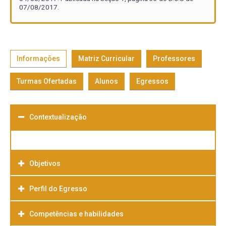
07/08/2017.
Informações
Matriz Curricular
Professores
Turmas Ofertadas
Alunos
Egressos
Contextualização
Objetivos
Perfil do Egresso
Objetivo Geral
O Curso de Geoprocessamento visa a formação de um
Competências e habilidades
profissional de nível superior comprometido com o uso, a