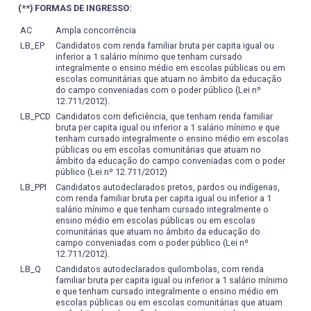
práticas pedagógicas são aplicadas em grau variável em
(**) FORMAS DE INGRESSO:
de Aveiro).
- Desenvolver atitude investigativa no aluno de forma a
realizar cadastramento junto ao Portal do Egresso da
cada uma das atividades curriculares do Curso.
- Organizar, descrever e analisar dados estatísticos e
abordar tanto problemas tradicionais quanto problemas
UFPel (http://wp.ufpel.edu.br/egresso). O objetivo deste
AC
Ampla concorrência
inferir sobre populações com base em amostragens
novos em tecnologia em geoprocessamento partindo de
espaço é acompanhar os profissionais formados pela
LB_EP
Candidatos com renda familiar bruta per capita igual ou
aplicadas a área de Geoprocessamento e Geomática.
conceitos, princípios e leis fundamentais da cartografia;
UFPel e, através das informações registradas pelos ex-
inferior a 1 salário mínimo que tenham cursado
integralmente o ensino médio em escolas públicas ou em
alunos, identificar o índice de sucesso da instituição com
- Utilizar ferramentas computacionais para
- Capacitar os egressos para atuarem em projetos de
escolas comunitárias que atuam no âmbito da educação
base na inserção de seus egressos no mercado de
armazenamento e análise de dados espaciais.
do campo conveniadas com o poder público (Lei nº
pesquisa em diversas áreas do conhecimento;
trabalho. A Comissão de Avaliação do Curso de
12.711/2012).
Geoprocessamento analisará tais registros e emitirá
- Selecionar material, extrair e transferir informações
LB_PCD
Candidatos com deficiência, que tenham renda familiar
- Desenvolver uma ética de atuação profissional que
parecer destacando os principais aspectos da avaliação
bruta per capita igual ou inferior a 1 salário mínimo e que
geográficas de cartas e mapas, utilizando sistemas de
inclua a responsabilidade social e a compreensão crítica
tenham cursado integralmente o ensino médio em escolas
dessa dimensão e sugerindo aspectos ou procedimentos
referência, projeções cartográficas e os sistemas de
da ciência e educação como fenômeno cultural e
públicas ou em escolas comunitárias que atuam no
que devam ser melhorados.
coordenadas.
âmbito da educação do campo conveniadas com o poder
histórico;
público (Lei nº 12.711/2012)
- Operar equipamentos de medição topográfica e
- Enfatizar a formação cultural e humanística, com
LB_PPI
Candidatos autodeclarados pretos, pardos ou indígenas,
geodésica automatizados, na obtenção e manipulação de
com renda familiar bruta per capita igual ou inferior a 1
ênfase nos valores éticos gerais e profissionais;
salário mínimo e que tenham cursado integralmente o
dados topográficos e geodésicos.
ensino médio em escolas públicas ou em escolas
- Incentivar e capacitar os egressos a apresentar e
comunitárias que atuam no âmbito da educação do
- Coletar dados georreferenciados e executar cadastros
publicar os resultados científicos nas distintas formas de
campo conveniadas com o poder público (Lei nº
técnicos urbanos e rurais multifinalitários.
expressão.
12.711/2012).
LB_Q
Candidatos autodeclarados quilombolas, com renda
- Executar e representar levantamentos topográficos e
familiar bruta per capita igual ou inferior a 1 salário mínimo
geodésicos utilizando métodos e equipamentos
e que tenham cursado integralmente o ensino médio em
escolas públicas ou em escolas comunitárias que atuam
adequados.