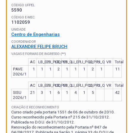
CÓDIGO UFPEL
5590
CÓDIGO E-MEC
1102059
UNIDADE
Centro de Engenharias
COORDENADOR
ALEXANDRE FELIPE BRUCH
VAGAS E FORMAS DE INGRESSO (**)
AC
LB_EP
LB_PCD
LB_PPI
LB_Q
LI_EP
LI_PCD
LI_PPI
LI_Q
VR
Total
PAVE
1
1
1
2
1
1
1
2
1
11
2026/1
AC
LB_EP
LB_PCD
LB_PPI
LB_Q
LI_EP
LI_PCD
LI_PPI
LI_Q
VR
Total
SISU
21
3
1
6
1
4
1
5
42
2026/1
CRIAÇÃO E RECONHECIMENTO
Curso criado pela portaria 1551 de 06 de outubro de 2010.
Curso reconhecido pela Portaria nº 215 de 31/10/2012.
Publicada no D.O.U. de 31/10/2012.
Renovação do reconhecimento pela Portaria nº 847 de
04/08/2017. Publicada na Seção 1, página 33 do D.O.U de