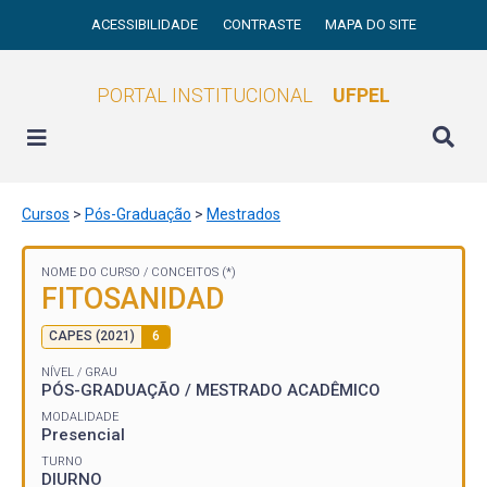
ACESSIBILIDADE
CONTRASTE
MAPA DO SITE
PORTAL INSTITUCIONAL
UFPEL
Cursos
>
Pós-Graduação
>
Mestrados
NOME DO CURSO /
CONCEITOS (*)
FITOSANIDAD
CAPES (2021)
6
NÍVEL / GRAU
PÓS-GRADUAÇÃO / MESTRADO ACADÊMICO
MODALIDADE
Presencial
TURNO
DIURNO