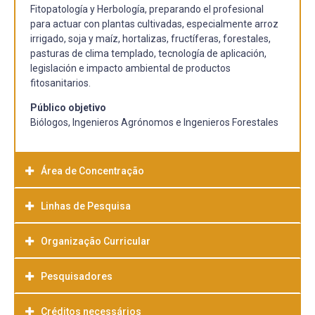
Fitopatología y Herbología, preparando el profesional
para actuar con plantas cultivadas, especialmente arroz
irrigado, soja y maíz, hortalizas, fructíferas, forestales,
pasturas de clima templado, tecnología de aplicación,
legislación e impacto ambiental de productos
fitosanitarios.
Público objetivo
Biólogos, Ingenieros Agrónomos e Ingenieros Forestales
Área de Concentração
Linhas de Pesquisa
Entomología, Fitopatología y Herbología
Organização Curricular
Fitapatología
Área que trata de los principales agentes patogénicos
(bacterias, hongos, virus y nematodos) relacionados a las
Pesquisadores
plantas cultivadas, realizándose investigaciones básicas y
aplicadas con vistas al estudio y manejo integrado de los
Créditos necessários