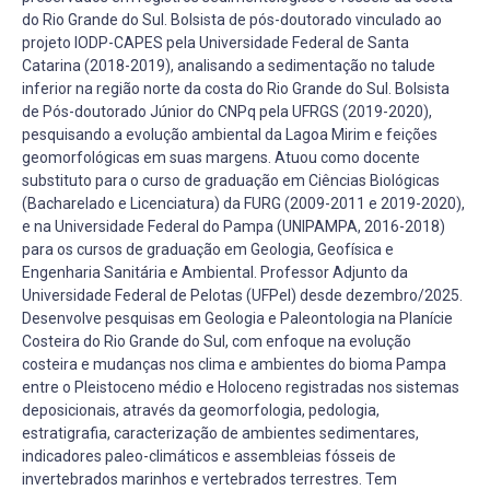
do Rio Grande do Sul. Bolsista de pós-doutorado vinculado ao
projeto IODP-CAPES pela Universidade Federal de Santa
Catarina (2018-2019), analisando a sedimentação no talude
inferior na região norte da costa do Rio Grande do Sul. Bolsista
de Pós-doutorado Júnior do CNPq pela UFRGS (2019-2020),
pesquisando a evolução ambiental da Lagoa Mirim e feições
geomorfológicas em suas margens. Atuou como docente
substituto para o curso de graduação em Ciências Biológicas
(Bacharelado e Licenciatura) da FURG (2009-2011 e 2019-2020),
e na Universidade Federal do Pampa (UNIPAMPA, 2016-2018)
para os cursos de graduação em Geologia, Geofísica e
Engenharia Sanitária e Ambiental. Professor Adjunto da
Universidade Federal de Pelotas (UFPel) desde dezembro/2025.
Desenvolve pesquisas em Geologia e Paleontologia na Planície
Costeira do Rio Grande do Sul, com enfoque na evolução
costeira e mudanças nos clima e ambientes do bioma Pampa
entre o Pleistoceno médio e Holoceno registradas nos sistemas
deposicionais, através da geomorfologia, pedologia,
estratigrafia, caracterização de ambientes sedimentares,
indicadores paleo-climáticos e assembleias fósseis de
invertebrados marinhos e vertebrados terrestres. Tem