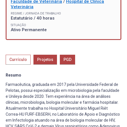
Faculdade de Veterinária
/
Hospital de Clínica
Veterinária
REGIME / JORNADA DE TRABALHO
Estatutário / 40 horas
SITUAÇÃO
Ativo Permanente
Currículo
Projetos
PGD
Resumo
Farmacêutica, graduada em 2017 pela Universidade Federal de
Pelotas, possui especialização em microbiologia pela faculdade
e Unileya desde 2020. Tem experiência na área de análises
clínicas, microbiologia, biologia molecular e farmácia hospitalar.
Atualmente trabalha no Hospital Universitário Miguel Riêt
Correa-HU FURF-EBSERH, no Laboratório de Apoio e Diagnóstico
em Infectologia atuando na área de biologia molecular de HIV,
HCV, SARS CoV-2 e demais Vírus respiratórios como Adenovirus,