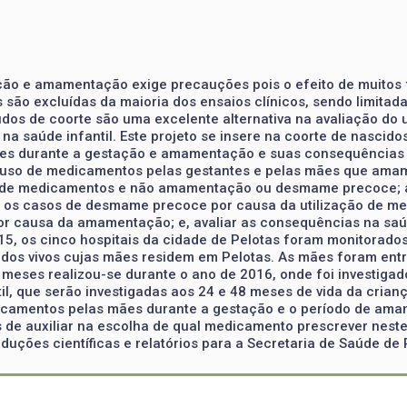
ão e amamentação exige precauções pois o efeito de muitos 
s são excluídas da maioria dos ensaios clínicos, sendo limita
udos de coorte são uma excelente alternativa na avaliação d
saúde infantil. Este projeto se insere na coorte de nascidos
ães durante a gestação e amamentação e suas consequências n
 de uso de medicamentos pelas gestantes e pelas mães que am
so de medicamentos e não amamentação ou desmame precoce; 
 os casos de desmame precoce por causa da utilização de me
or causa da amamentação; e, avaliar as consequências na sa
, os cinco hospitais da cidade de Pelotas foram monitorados
cidos vivos cujas mães residem em Pelotas. As mães foram ent
 meses realizou-se durante o ano de 2016, onde foi investig
 que serão investigadas aos 24 e 48 meses de vida da criança.
dicamentos pelas mães durante a gestação e o período de am
 de auxiliar na escolha de qual medicamento prescrever neste 
ções científicas e relatórios para a Secretaria de Saúde de 