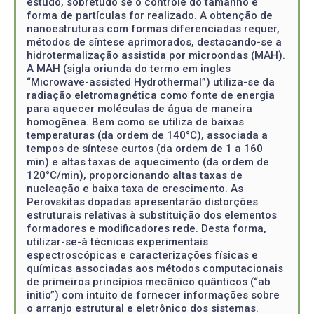
estudo, sobretudo se o controle do tamanho e
forma de partículas for realizado. A obtenção de
nanoestruturas com formas diferenciadas requer,
métodos de síntese aprimorados, destacando-se a
hidrotermalização assistida por microondas (MAH).
A MAH (sigla oriunda do termo em ingles
“Microwave-assisted Hydrothermal”) utiliza-se da
radiação eletromagnética como fonte de energia
para aquecer moléculas de água de maneira
homogênea. Bem como se utiliza de baixas
temperaturas (da ordem de 140°C), associada a
tempos de síntese curtos (da ordem de 1 a 160
min) e altas taxas de aquecimento (da ordem de
120°C/min), proporcionando altas taxas de
nucleação e baixa taxa de crescimento. As
Perovskitas dopadas apresentarão distorções
estruturais relativas à substituição dos elementos
formadores e modificadores rede. Desta forma,
utilizar-se-à técnicas experimentais
espectroscópicas e caracterizações físicas e
químicas associadas aos métodos computacionais
de primeiros princípios mecânico quânticos (“ab
initio”) com intuito de fornecer informações sobre
o arranjo estrutural e eletrônico dos sistemas.