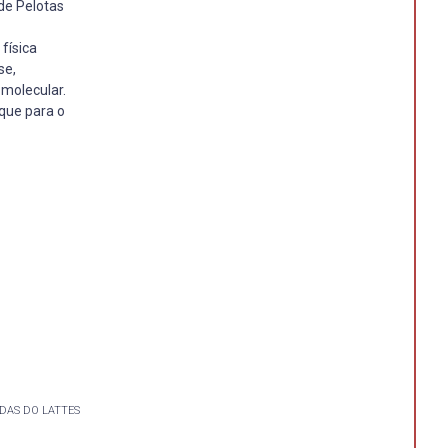
de Pelotas
física
se,
 molecular.
que para o
DAS DO LATTES