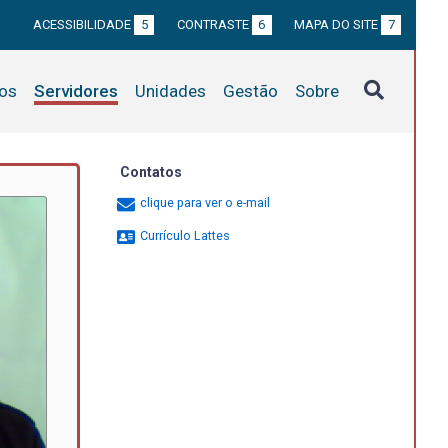
ACESSIBILIDADE
5
CONTRASTE
6
MAPA DO SITE
7
tos
Servidores
Unidades
Gestão
Sobre
Contatos
clique para ver o e-mail
Currículo Lattes