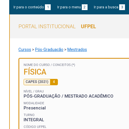
Ir para o conteúdo
1
Ir para o menu
2
Ir para a busca
3
PORTAL INSTITUCIONAL
UFPEL
Cursos
>
Pós-Graduação
>
Mestrados
NOME DO CURSO /
CONCEITOS (*)
FÍSICA
CAPES (2021)
4
NÍVEL / GRAU
PÓS-GRADUAÇÃO / MESTRADO ACADÊMICO
MODALIDADE
Presencial
TURNO
INTEGRAL
CÓDIGO UFPEL