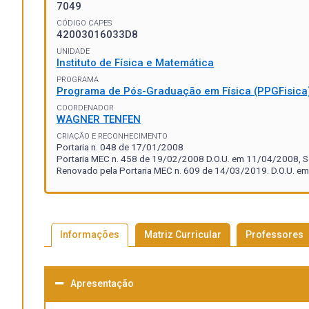
7049
CÓDIGO CAPES
42003016033D8
UNIDADE
Instituto de Física e Matemática
PROGRAMA
Programa de Pós-Graduação em Física (PPGFisica
COORDENADOR
WAGNER TENFEN
CRIAÇÃO E RECONHECIMENTO
Portaria n. 048 de 17/01/2008
Portaria MEC n. 458 de 19/02/2008 D.O.U. em 11/04/2008, S
Renovado pela Portaria MEC n. 609 de 14/03/2019. D.O.U. em
Informações
Matriz Curricular
Professores
Apresentação