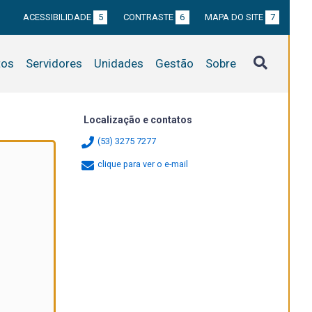
ACESSIBILIDADE
5
CONTRASTE
6
MAPA DO SITE
7
tos
Servidores
Unidades
Gestão
Sobre
Localização e contatos
(53) 3275 7277
clique para ver o e-mail