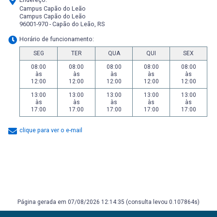
Campus Capão do Leão
Campus Capão do Leão
96001-970 - Capão do Leão, RS
Horário de funcionamento:
SEG
TER
QUA
QUI
SEX
08:00
08:00
08:00
08:00
08:00
às
às
às
às
às
12:00
12:00
12:00
12:00
12:00
13:00
13:00
13:00
13:00
13:00
às
às
às
às
às
17:00
17:00
17:00
17:00
17:00
clique para ver o e-mail
Página gerada em 07/08/2026 12:14:35 (consulta levou 0.107864s)