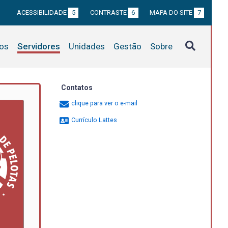
ACESSIBILIDADE
5
CONTRASTE
6
MAPA DO SITE
7
tos
Servidores
Unidades
Gestão
Sobre
Contatos
clique para ver o e-mail
Currículo Lattes