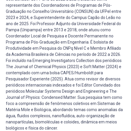
representante dos Coordenadores de Programas de Pós-
Graduação no Conselho Universitário (CONSUN) da UFPel entre
2023 e 2024, e Superintendente do Campus Capão do Leão no
ano de 2025. Foi Professor Adjunto da Universidade Federal do
Pampa (Unipampa) entre 2013 e 2018, onde atuou como
Coordenador Local de Pesquisa e Docente Permanente no
Programa de Pós-Graduação em Engenharia. É bolsista de
Produtividade em Pesquisa do CNPq Nível C e Membro Afiliado
da Academia Brasileira de Ciências no período de 2022 a 2026.
Foi incluído na Emerging Investigators Collection dos periódicos
The Journal of Chemical Physics (2023) e Soft Matter (2024) e
contemplado com uma bolsa CAPES/Humboldt para
Pesquisador Experiente (2025). Atua como revisor de diversos
periódicos internacionais indexados e foi Editor Convidado dos
periódicos Molecular Systems Design and Engineering e The
Journal of Physics: Condensed Matter. Sua pesquisa tem como
foco a compreensão de fenômenos coletivos em Sistemas de
Matéria Mole e Biológica, abordando temas como anomalias da
água, fluidos complexos, nanofluídica, auto-organização de
nanopartículas, biomoléculas e coloides, dinâmica em meios
biológicos e física do câncer.