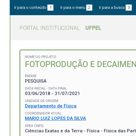
Ir para o conteúdo
1
Ir para o menu
2
Ir para a busca
3
PORTAL INSTITUCIONAL
UFPEL
NOME DO PROJETO
FOTOPRODUÇÃO E DECAIMEN
ÊNFASE
PESQUISA
DATA INICIAL - DATA FINAL
03/06/2018 - 31/07/2021
UNIDADE DE ORIGEM
Departamento de Física
COORDENADOR ATUAL
MARIO LUIZ LOPES DA SILVA
ÁREA CNPQ
Ciências Exatas e da Terra - Física - Física das P