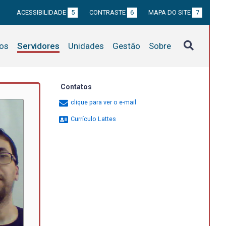
ACESSIBILIDADE
5
CONTRASTE
6
MAPA DO SITE
7
tos
Servidores
Unidades
Gestão
Sobre
Contatos
clique para ver o e-mail
Currículo Lattes