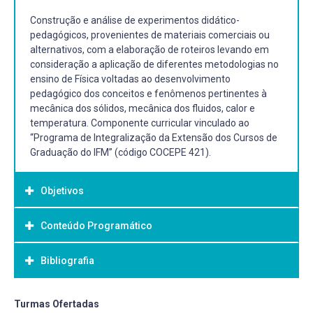
Construção e análise de experimentos didático-
pedagógicos, provenientes de materiais comerciais ou
alternativos, com a elaboração de roteiros levando em
consideração a aplicação de diferentes metodologias no
ensino de Física voltadas ao desenvolvimento
pedagógico dos conceitos e fenômenos pertinentes à
mecânica dos sólidos, mecânica dos fluidos, calor e
temperatura. Componente curricular vinculado ao
“Programa de Integralização da Extensão dos Cursos de
Graduação do IFM” (código COCEPE 421).
Objetivos
Conteúdo Programático
Objetivo Geral:
A componente curricular visa apresentar ao aluno as
Bibliografia
potencialidades do emprego de recursos relativos à
elaboração de experimentos e roteiros experimentais que
a prática experimental oferece no ensino de Física.
Bibliografia Básica:
Turmas Ofertadas
Procura também promover uma dinamização do