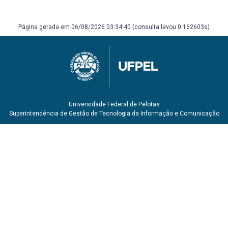
PERUZZO, Jucimar. A física através dos experimentos:
mecânica. V.I. Irani: editora Clube de autores, 2013. 377p.
DE MENEZES, Vivian Machado. Ensino de física com
Página gerada em 06/08/2026 03:34:40 (consulta levou 0.162603s)
experimentos de baixo custo. Curitiba: editora Appris,
2018. 221p.
Universidade Federal de Pelotas
Superintendência de Gestão de Tecnologia da Informação e Comunicação