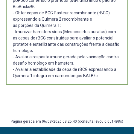
pUP500 contendo o promotor pAN, utilizando o padrão
BioBricks®;
- Obter cepas de BCG Pasteur recombinante (rBCG)
expressando a Quimera 2 recombinante e
as porções da Quimera 1;
- Imunizar hamsters sírios (Mesocricetus auratus) com
as cepas de rBCG construídas para avaliar o potencial
protetor e esterilizante das construções frente a desafio
homólogo;
- Avaliar a resposta imune gerada pela vacinação contra
desafio homólogo em hamsters.
- Avaliar a estabilidade da cepa de rBCG expressando a
Quimera 1 íntegra em camundongos BALB/c.
Página gerada em 06/08/2026 08:25:40 (consulta levou 0.051498s)