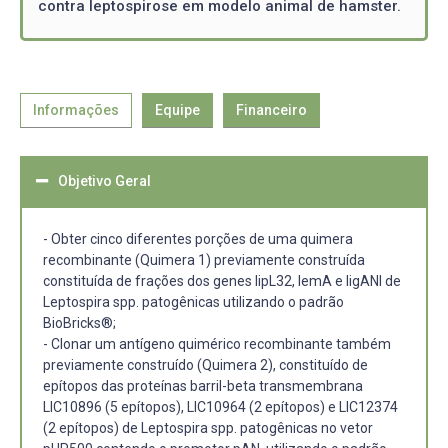
contra leptospirose em modelo animal de hamster.
Informações
Equipe
Financeiro
Objetivo Geral
- Obter cinco diferentes porções de uma quimera
recombinante (Quimera 1) previamente construída
constituída de frações dos genes lipL32, lemA e ligANI de
Leptospira spp. patogênicas utilizando o padrão
BioBricks®;
- Clonar um antígeno quimérico recombinante também
previamente construído (Quimera 2), constituído de
epítopos das proteínas barril-beta transmembrana
LIC10896 (5 epítopos), LIC10964 (2 epítopos) e LIC12374
(2 epítopos) de Leptospira spp. patogênicas no vetor