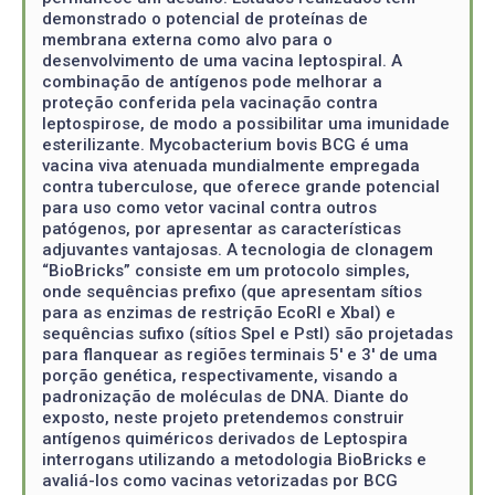
demonstrado o potencial de proteínas de
membrana externa como alvo para o
desenvolvimento de uma vacina leptospiral. A
combinação de antígenos pode melhorar a
proteção conferida pela vacinação contra
leptospirose, de modo a possibilitar uma imunidade
esterilizante. Mycobacterium bovis BCG é uma
vacina viva atenuada mundialmente empregada
contra tuberculose, que oferece grande potencial
para uso como vetor vacinal contra outros
patógenos, por apresentar as características
adjuvantes vantajosas. A tecnologia de clonagem
“BioBricks” consiste em um protocolo simples,
onde sequências prefixo (que apresentam sítios
para as enzimas de restrição EcoRI e XbaI) e
sequências sufixo (sítios Spel e PstI) são projetadas
para flanquear as regiões terminais 5' e 3' de uma
porção genética, respectivamente, visando a
padronização de moléculas de DNA. Diante do
exposto, neste projeto pretendemos construir
antígenos quiméricos derivados de Leptospira
interrogans utilizando a metodologia BioBricks e
avaliá-los como vacinas vetorizadas por BCG