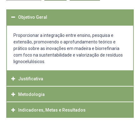
Objetivo Geral
Proporcionar a integração entre ensino, pesquisa e
extensão, promovendo o aprofundamento teórico e
prático sobre as inovações em madeira e biorrefinaria
com foco na sustentabilidade e valorização de resíduos
lignocelulósicos.
Justificativa
Metodologia
A crescente necessidade de soluções industriais
sustentáveis tem impulsionado transformações no setor
madeireiro, destacando a importância da biorrefinaria
Indicadores, Metas e Resultados
As ações da Semana Acadêmica serão desenvolvidas por
como estratégia de aproveitamento total da biomassa. A
meio de:
Semana Acadêmica é uma oportunidade de fomentar o
- palestras técnicas com convidados de área acadêmica,
Número de participantes: 50 pessoas;
debate, o aprendizado técnico e o contato com
industrial e setor público;
Atividades realizadas: 4 a 6 palestras, 01 minicurso;
profissionais da área.
- minicurso temática com foco em inovação tecnológica