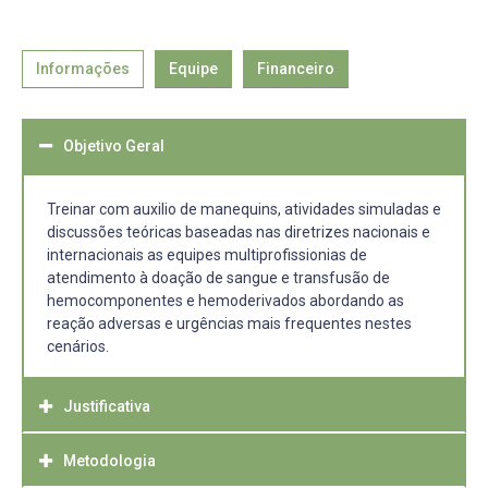
Informações
Equipe
Financeiro
Objetivo Geral
Treinar com auxilio de manequins, atividades simuladas e
discussões teóricas baseadas nas diretrizes nacionais e
internacionais as equipes multiprofissionias de
atendimento à doação de sangue e transfusão de
hemocomponentes e hemoderivados abordando as
reação adversas e urgências mais frequentes nestes
cenários.
Justificativa
Metodologia
Demanda da comunidade para garantir atendimento de