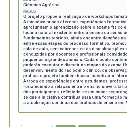
ÁREA CNPQ
Ciências Agrárias
RESUMO
O projeto propõe a realização de workshops temát
A iniciativa busca oferecer experiências formati
aprofundam o aprendizado sobre o exame físico e 
lacuna natural existente entre o ensino da semiolo
fundamentos teóricos, ainda encontra desafios na 
entre essas etapas do processo formativo, promov
sala de aula, sem sobrepor-se às disciplinas já e
conduzidas por docentes e profissionais convidado
pequenos e grandes animais. Cada módulo contempl
poderão executar e discutir as etapas do exame físi
desenvolvimento do raciocínio clínico, da observa
prática, o projeto também busca incentivar o inter
A troca de experiências entre estudantes, profess
fortalecendo a relação entre o ensino universitári
dos participantes, refletindo-se em maior seguran
se que a iniciativa contribua para uma formação m
a atualização contínua das práticas de ensino em 