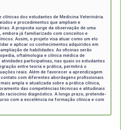
 clínicas dos estudantes de Medicina Veterinária.
nteúdos e procedimentos que ampliam e
árias. A proposta surge da observação de uma
o, embora já familiarizado com conceitos e
nicos. Assim, o projeto visa atuar como um elo
idar e aplicar os conhecimentos adquiridos em
ampliação de habilidades. As oficinas serão
opedia, oftalmologia e clínica médica de
ividades participativas, nas quais os estudantes
gração entre teoria e prática, permitirá o
ituações reais. Além de favorecer a aprendizagem
o contato com diferentes abordagens profissionais.
mais ampla e atualizada sobre a prática clínica,
imoramento das competências técnicas e atitudinais
o raciocínio diagnóstico. A longo prazo, pretende-
 curso com a excelência na formação clínica e com