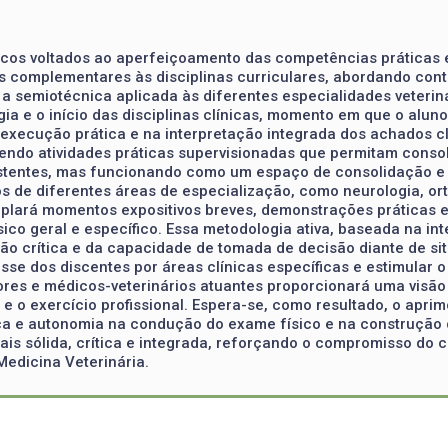
icos voltados ao aperfeiçoamento das competências práticas e
vas complementares às disciplinas curriculares, abordando co
a semiotécnica aplicada às diferentes especialidades veterin
gia e o início das disciplinas clínicas, momento em que o alun
execução prática e na interpretação integrada dos achados clí
endo atividades práticas supervisionadas que permitam consol
xistentes, mas funcionando como um espaço de consolidação e 
s de diferentes áreas de especialização, como neurologia, ort
ará momentos expositivos breves, demonstrações práticas e at
co geral e específico. Essa metodologia ativa, baseada na inte
ção crítica e da capacidade de tomada de decisão diante de s
esse dos discentes por áreas clínicas específicas e estimular 
ores e médicos-veterinários atuantes proporcionará uma visão 
o e o exercício profissional. Espera-se, como resultado, o apr
ça e autonomia na condução do exame físico e na construção d
ais sólida, crítica e integrada, reforçando o compromisso do
Medicina Veterinária.