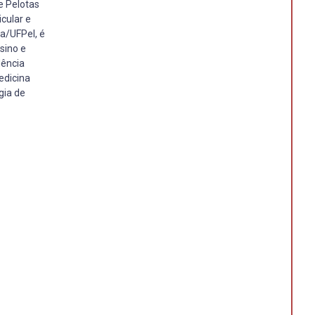
e Pelotas
cular e
a/UFPel, é
sino e
dência
edicina
gia de