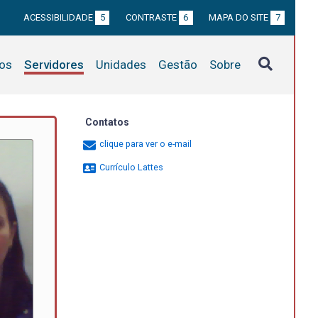
ACESSIBILIDADE
5
CONTRASTE
6
MAPA DO SITE
7
tos
Servidores
Unidades
Gestão
Sobre
Contatos
clique para ver o e-mail
Currículo Lattes