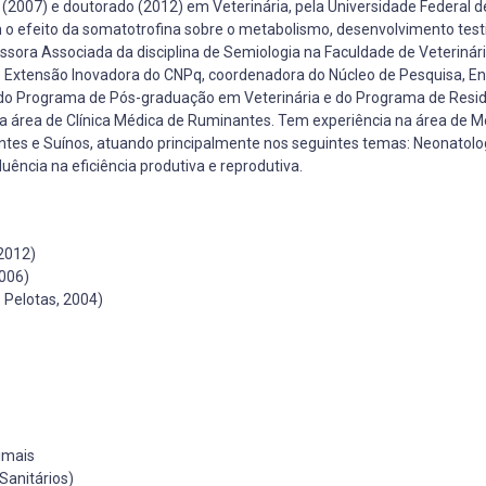
(2007) e doutorado (2012) em Veterinária, pela Universidade Federal d
o efeito da somatotrofina sobre o metabolismo, desenvolvimento testi
sora Associada da disciplina de Semiologia na Faculdade de Veterinári
e Extensão Inovadora do CNPq, coordenadora do Núcleo de Pesquisa, En
o Programa de Pós-graduação em Veterinária e do Programa de Resi
 na área de Clínica Médica de Ruminantes. Tem experiência na área de M
ntes e Suínos, atuando principalmente nos seguintes temas: Neonatolo
ência na eficiência produtiva e reprodutiva.
 2012)
2006)
 Pelotas, 2004)
imais
Sanitários)