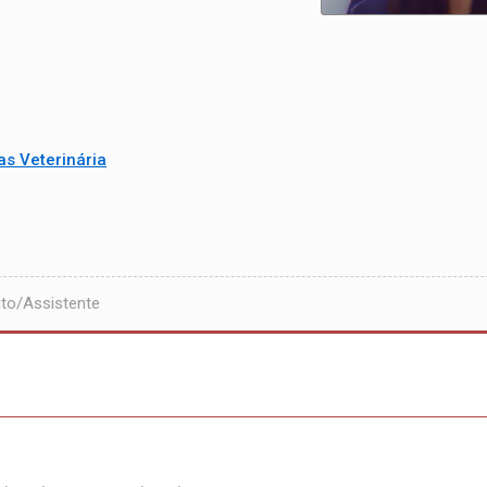
as Veterinária
to/Assistente