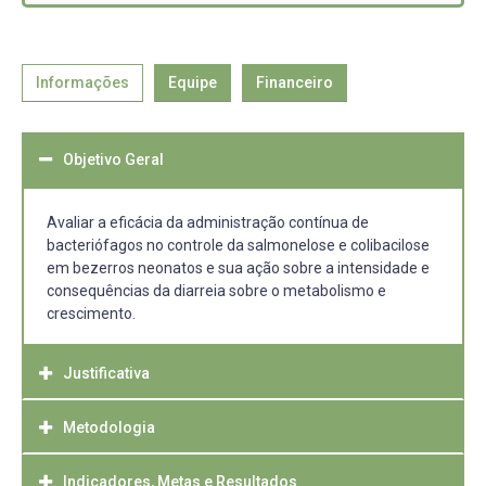
Informações
Equipe
Financeiro
Objetivo Geral
Avaliar a eficácia da administração contínua de
bacteriófagos no controle da salmonelose e colibacilose
em bezerros neonatos e sua ação sobre a intensidade e
consequências da diarreia sobre o metabolismo e
crescimento.
Justificativa
Metodologia
A diarreia neonatal é uma das principais causas de
mortalidade em bezerros e também de perdas
econômicas na pecuária, principalmente por retardo de
Indicadores, Metas e Resultados