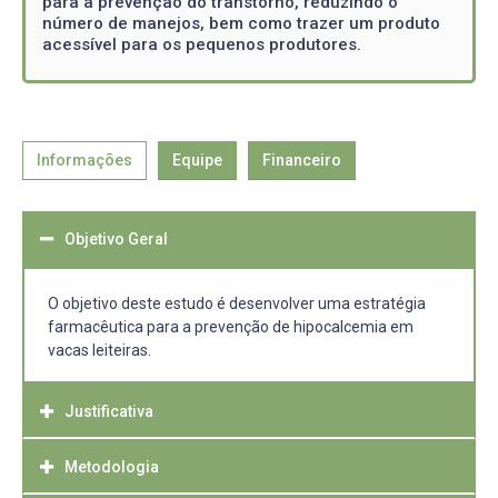
para a prevenção do transtorno, reduzindo o
número de manejos, bem como trazer um produto
acessível para os pequenos produtores.
Informações
Equipe
Financeiro
Objetivo Geral
O objetivo deste estudo é desenvolver uma estratégia
farmacêutica para a prevenção de hipocalcemia em
vacas leiteiras.
Justificativa
Metodologia
O cálcio é uma molécula de suma importância no
organismo de ruminantes, principalmente de bovinos