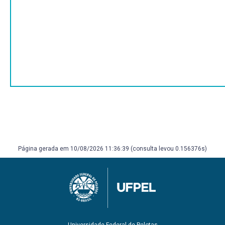
presença de aumento de volume e perda de substâncias
da pele; apresentação de casos clínicos; exame de casco,
unha e chifres.
Exame funcional; apetite; ingestão de água; apreensão;
mastigação; deglutição; vômito; evacuação intestinal;
exame objetivo da boca, faringe, glândulas salivares,
esôfago, abdôme, estômago, instestino e ânus;
semiologia do fígado e pâncreas; apresentação de casos
clínicos.
Exame funcional, apetite, ingestão de água, apreensão,
mastigação, deglutição, erutação, ruminação, evacuação
intestinal; exame objetivo da boca, faringe, glândulas
salivares, esôfago, abdome, rúmen, retículo, omaso,
abomaso, intestino; exame do líquido rumenal;
Página gerada em 10/08/2026 11:36:39 (consulta levou 0.156376s)
apresentação de casos clínicos.
Introdução; automatismo cardíaco; atividade e revolução
cardíaca; sinais clínicos da atividade cardíaca; circulação
periférica; semiologia das alterações cardiovasculares;
sintomas indiretos de cardiopatias colhidos pelo exame
geral; sinais clínicos colhidos pelo exame clínico do
coração; semiologia do pulso arterial e venoso; síndromes