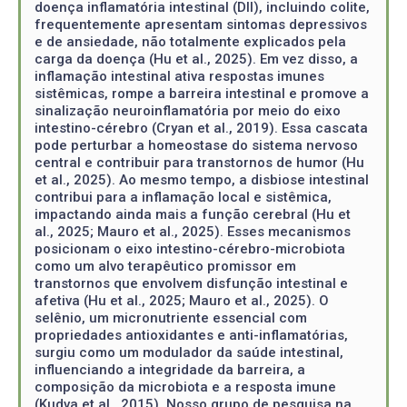
doença inflamatória intestinal (DII), incluindo colite,
frequentemente apresentam sintomas depressivos
e de ansiedade, não totalmente explicados pela
carga da doença (Hu et al., 2025). Em vez disso, a
inflamação intestinal ativa respostas imunes
sistêmicas, rompe a barreira intestinal e promove a
sinalização neuroinflamatória por meio do eixo
intestino-cérebro (Cryan et al., 2019). Essa cascata
pode perturbar a homeostase do sistema nervoso
central e contribuir para transtornos de humor (Hu
et al., 2025). Ao mesmo tempo, a disbiose intestinal
contribui para a inflamação local e sistêmica,
impactando ainda mais a função cerebral (Hu et
al., 2025; Mauro et al., 2025). Esses mecanismos
posicionam o eixo intestino-cérebro-microbiota
como um alvo terapêutico promissor em
transtornos que envolvem disfunção intestinal e
afetiva (Hu et al., 2025; Mauro et al., 2025). O
selênio, um micronutriente essencial com
propriedades antioxidantes e anti-inflamatórias,
surgiu como um modulador da saúde intestinal,
influenciando a integridade da barreira, a
composição da microbiota e a resposta imune
(Kudva et al., 2015). Nosso grupo de pesquisa na