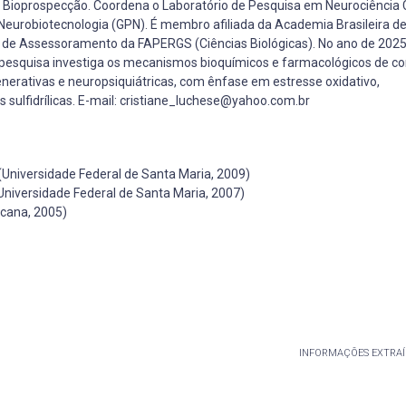
Bioprospecção. Coordena o Laboratório de Pesquisa em Neurociência C
eurobiotecnologia (GPN). É membro afiliada da Academia Brasileira de
ê de Assessoramento da FAPERGS (Ciências Biológicas). No ano de 2025,
esquisa investiga os mecanismos bioquímicos e farmacológicos de c
nerativas e neuropsiquiátricas, com ênfase em estresse oxidativo,
s sulfidrílicas. E-mail: cristiane_luchese@yahoo.com.br
(Universidade Federal de Santa Maria, 2009)
Universidade Federal de Santa Maria, 2007)
cana, 2005)
INFORMAÇÕES EXTRAÍ