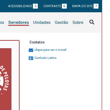
ACESSIBILIDADE
5
CONTRASTE
6
MAPA DO SITE
7
tos
Servidores
Unidades
Gestão
Sobre
Contatos
clique para ver o e-mail
Currículo Lattes