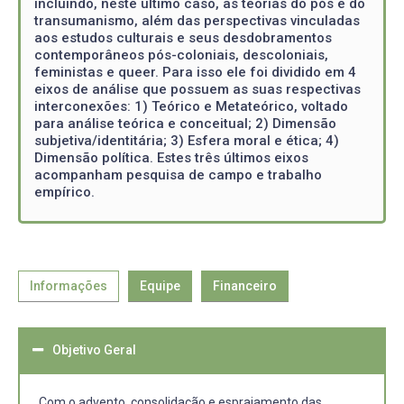
incluindo, neste último caso, as teorias do pós e do
transumanismo, além das perspectivas vinculadas
aos estudos culturais e seus desdobramentos
contemporâneos pós-coloniais, descoloniais,
feministas e queer. Para isso ele foi dividido em 4
eixos de análise que possuem as suas respectivas
interconexões: 1) Teórico e Metateórico, voltado
para análise teórica e conceitual; 2) Dimensão
subjetiva/identitária; 3) Esfera moral e ética; 4)
Dimensão política. Estes três últimos eixos
acompanham pesquisa de campo e trabalho
empírico.
Informações
Equipe
Financeiro
Objetivo Geral
Com o advento, consolidação e espraiamento das