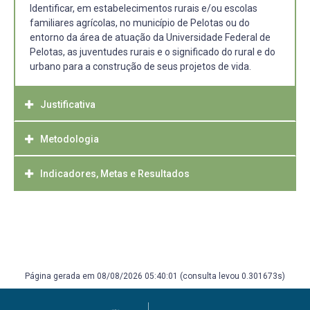
Identificar, em estabelecimentos rurais e/ou escolas
familiares agrícolas, no município de Pelotas ou do
entorno da área de atuação da Universidade Federal de
Pelotas, as juventudes rurais e o significado do rural e do
urbano para a construção de seus projetos de vida.
Justificativa
Metodologia
A construção deste projeto busca proporcionar aos
alunos da disciplina de Juventude Rural no Espaço
Geográfico, maior ambientação com literaturas deste
Indicadores, Metas e Resultados
Pesquisa bibliográfica; observação participante;
universo, aprofundando o aprendizado do conteúdo
entrevistas semi-estruturadas.
programático, enriquecendo o processo de ensino e
O envolvimento dos acadêmicos neste projeto contribuirá
aprendizagem como um todo.
na sua formação e na construção de diálogos com os
Além disso, pretende oportunizar aos discentes a
estabelecimentos rurais;
experiência no processo de integração da comunidade
A realização do trabalho poderá resultar na divulgação da
acadêmica com estabelecimentos rurais de Pelotas, ou
produção acadêmico-científica, contribuindo para a
limítrofes.
Página gerada em 08/08/2026 05:40:01 (consulta levou 0.301673s)
integração entre os acadêmicos do curso de geografia,
agronomia, ciências sociais, medicina veterínária e