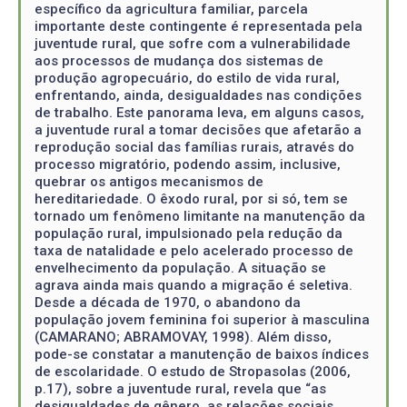
específico da agricultura familiar, parcela
importante deste contingente é representada pela
juventude rural, que sofre com a vulnerabilidade
aos processos de mudança dos sistemas de
produção agropecuário, do estilo de vida rural,
enfrentando, ainda, desigualdades nas condições
de trabalho. Este panorama leva, em alguns casos,
a juventude rural a tomar decisões que afetarão a
reprodução social das famílias rurais, através do
processo migratório, podendo assim, inclusive,
quebrar os antigos mecanismos de
hereditariedade. O êxodo rural, por si só, tem se
tornado um fenômeno limitante na manutenção da
população rural, impulsionado pela redução da
taxa de natalidade e pelo acelerado processo de
envelhecimento da população. A situação se
agrava ainda mais quando a migração é seletiva.
Desde a década de 1970, o abandono da
população jovem feminina foi superior à masculina
(CAMARANO; ABRAMOVAY, 1998). Além disso,
pode-se constatar a manutenção de baixos índices
de escolaridade. O estudo de Stropasolas (2006,
p.17), sobre a juventude rural, revela que “as
desigualdades de gênero, as relações sociais