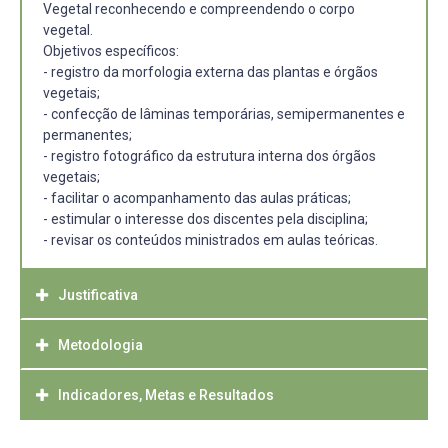
Vegetal reconhecendo e compreendendo o corpo
vegetal.
Objetivos específicos:
- registro da morfologia externa das plantas e órgãos
vegetais;
- confecção de lâminas temporárias, semipermanentes e
permanentes;
- registro fotográfico da estrutura interna dos órgãos
vegetais;
- facilitar o acompanhamento das aulas práticas;
- estimular o interesse dos discentes pela disciplina;
- revisar os conteúdos ministrados em aulas teóricas.
Justificativa
Metodologia
O conhecimento da estrutura interna dos organismos
vegetais está contemplado na Anatomia Vegetal, ramo
da Botânica que auxilia na compreensão dos aspectos de
Indicadores, Metas e Resultados
O roteiro consistirá de imagens que serão documentadas
adaptação das plantas aos diferentes ambientes,
por meio de registro fotográfico e/ou esquemas dos
relaciona com suas funções fisiológicas e auxilia aos
aspectos externos das plantas e órgãos e das lâminas