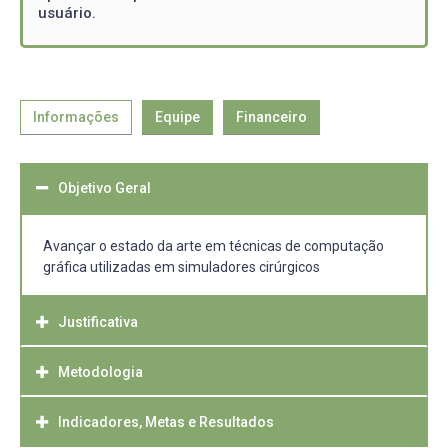
usuário.
Informações
Equipe
Financeiro
Objetivo Geral
Avançar o estado da arte em técnicas de computação
gráfica utilizadas em simuladores cirúrgicos
Justificativa
Metodologia
O treinamento médico em especial o de cirurgiões
envolve muitas vezes animais, cadáveres ou bonecos. Em
todas essas abordagens existem desvantagens. Uma
Indicadores, Metas e Resultados
Primeiramente será feita uma revisão bibliográfica. Em
alternativa é o uso de realidade virtual porém existem