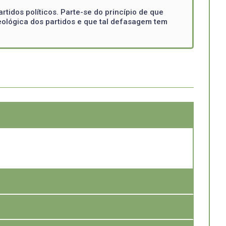
tidos políticos. Parte-se do princípio de que
eológica dos partidos e que tal defasagem tem
gresso Nacional, justamente pelo fato de não se
arlamento. É imperioso, portanto, construir coalizões