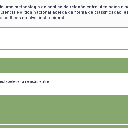
e uma metodologia de análise da relação entre ideologias e par
Ciência Política nacional acerca da forma de classificação id
olíticos no nível institucional.
estabelecer a relação entre
iza o sistema político brasileiro, exige uma ampla base de apoio no Con
as eleições majoritárias e, ao mesmo tempo, tornar-se hegemônico no P