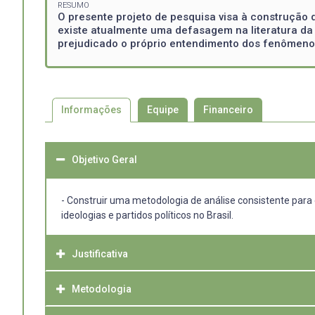
RESUMO
O presente projeto de pesquisa visa à construção d
existe atualmente uma defasagem na literatura da 
prejudicado o próprio entendimento dos fenômenos p
Informações
Equipe
Financeiro
Objetivo Geral
- Construir uma metodologia de análise consistente para 
ideologias e partidos políticos no Brasil.
Justificativa
Metodologia
Sabe-se que o presidencialismo de coalizão, que caracter
encontrar neste ambiente um partido que consiga vencer 